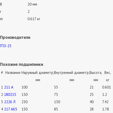
B
20 мм
r
2
m
0.617 кг
Производители
ГПЗ-23
Похожие подшипники
#
Название
Наружный диаметр,
Внутренний диаметр,
Высота,
Вес,
мм
мм
мм
кг
1
211 А
100
55
21
0.601
2
180215
130
75
25
1.2
3
2226 Л
230
130
40
7.42
4
217 АК5
150
85
28
1.78