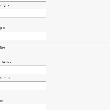
≤ B ≤
B =
Вес
Точный
≤ m ≤
m =