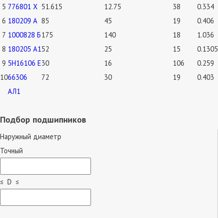
5
776801 Х
51.615
12.75
38
0.334
6
180209 А
85
45
19
0.406
7
1000828 Б
175
140
18
1.036
8
180205 А1
52
25
15
0.1305
9
5Н16106 Е
30
16
106
0.259
10
66306
72
30
19
0.403
АЛ1
Подбор подшипников
Наружный диаметр
Точный
≤ D ≤