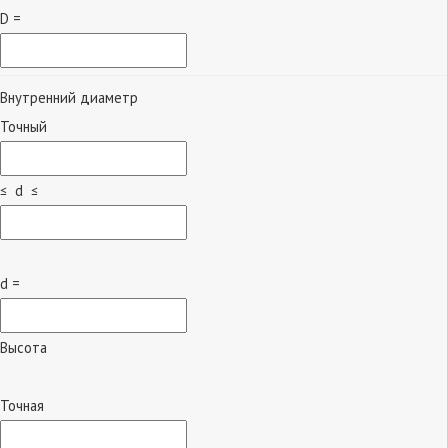
D =
Внутренний диаметр
Точный
≤ d ≤
d =
Высота
Точная