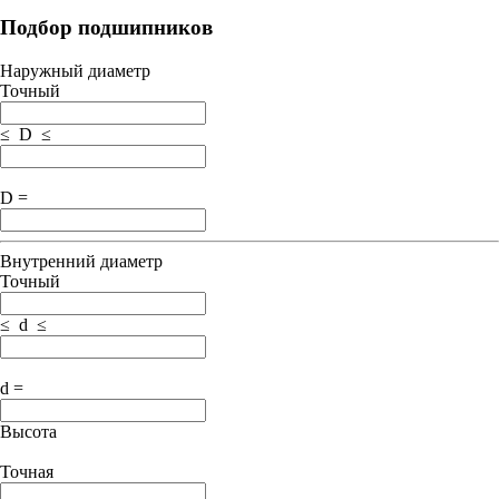
Подбор подшипников
Наружный диаметр
Точный
≤ D ≤
D =
Внутренний диаметр
Точный
≤ d ≤
d =
Высота
Точная