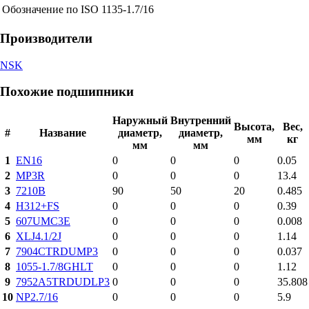
Обозначение по ISO
1135-1.7/16
Производители
NSK
Похожие подшипники
Наружный
Внутренний
Высота,
Вес,
#
Название
диаметр,
диаметр,
мм
кг
мм
мм
1
EN16
0
0
0
0.05
2
MP3R
0
0
0
13.4
3
7210B
90
50
20
0.485
4
H312+FS
0
0
0
0.39
5
607UMC3E
0
0
0
0.008
6
XLJ4.1/2J
0
0
0
1.14
7
7904CTRDUMP3
0
0
0
0.037
8
1055-1.7/8GHLT
0
0
0
1.12
9
7952A5TRDUDLP3
0
0
0
35.808
10
NP2.7/16
0
0
0
5.9