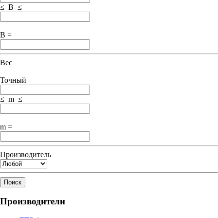
≤ B ≤
B =
Вес
Точный
≤ m ≤
m =
Производитель
Поиск
Производители