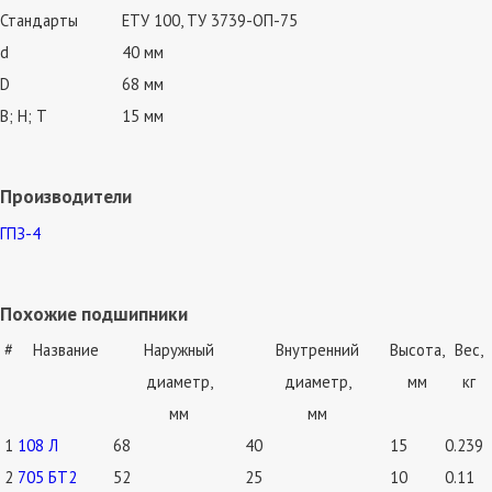
Стандарты
ЕТУ 100, ТУ 3739-ОП-75
d
40 мм
D
68 мм
В; Н; Т
15 мм
Производители
ГПЗ-4
Похожие подшипники
#
Название
Наружный
Внутренний
Высота,
Вес,
диаметр,
диаметр,
мм
кг
мм
мм
1
108 Л
68
40
15
0.239
2
705 БТ2
52
25
10
0.11