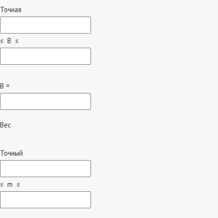
Точная
≤ B ≤
B =
Вес
Точный
≤ m ≤