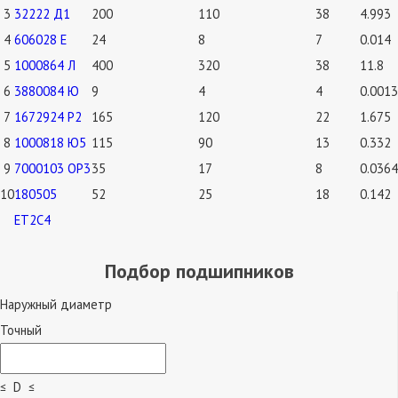
3
32222 Д1
200
110
38
4.993
4
606028 Е
24
8
7
0.014
5
1000864 Л
400
320
38
11.8
6
3880084 Ю
9
4
4
0.0013
7
1672924 Р2
165
120
22
1.675
8
1000818 Ю5
115
90
13
0.332
9
7000103 ОР3
35
17
8
0.0364
10
180505
52
25
18
0.142
ЕТ2С4
Подбор подшипников
Наружный диаметр
Точный
≤ D ≤