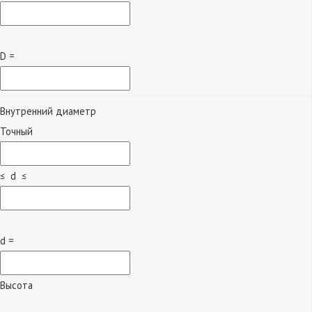
D =
Внутренний диаметр
Точный
≤ d ≤
d =
Высота