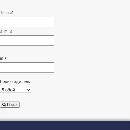
Точный
≤ m ≤
m =
Производитель
Поиск