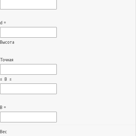
d =
Высота
Точная
≤ B ≤
B =
Вес