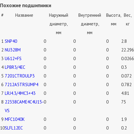
Похожие подшипники
#
Название
Наружный
Внутренний
Высота,
Вес,
диаметр,
диаметр,
мм
кг
мм
мм
1
SNP40
0
0
0
2.8
2
NU328M
0
0
0
22.296
3
U612+FS
0
0
0
0.0266
4
LPBR3/4EC
0
0
0
0.3
5
7201CTRDULP3
0
0
0
0.072
6
7212A5TRSUMP4
0
0
0
0.782
7
LRJ4.3/4MC3+43
0
0
0
4.81
8
22338CAME4C4U15-
0
0
0
75
VS
9
MFC1040K
0
0
0
1.9
10
SLFL12EC
0
0
0
0.2