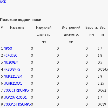
NSK
Похожие подшипники
#
Название
Наружный
Внутренний
Высота,
Вес,
диаметр,
диаметр,
мм
кг
мм
мм
1
NP50
0
0
0
3.7
2
FC40DEC
0
0
0
1.8
3
NU209EM
0
0
0
0.5
4
FR80/8+FS
0
0
0
0.0143
5
NUP2217EM
0
0
0
2.9
6
UCHB210D1
0
0
0
2.25
7
7002CTRDUMP3
0
0
0
0.062
8
UCP207-105D1
0
0
0
1.7
9
7000A5TRSUMP3
0
0
0
0.019