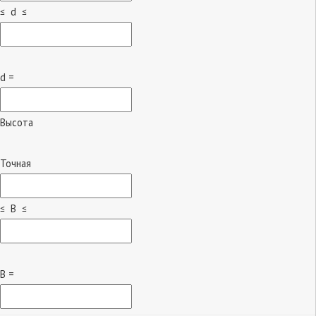
≤ d ≤
d =
Высота
Точная
≤ B ≤
B =