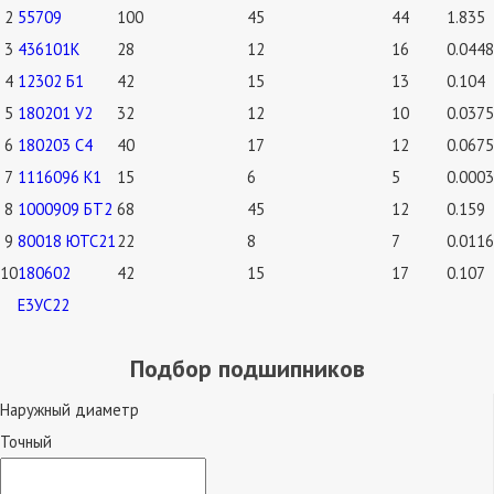
2
55709
100
45
44
1.835
3
436101К
28
12
16
0.0448
4
12302 Б1
42
15
13
0.104
5
180201 У2
32
12
10
0.0375
6
180203 С4
40
17
12
0.0675
7
1116096 К1
15
6
5
0.0003
8
1000909 БТ2
68
45
12
0.159
9
80018 ЮТС21
22
8
7
0.0116
10
180602
42
15
17
0.107
Е3УС22
Подбор подшипников
Наружный диаметр
Точный