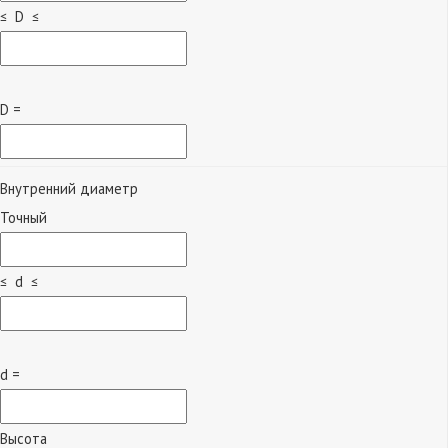
≤ D ≤
D =
Внутренний диаметр
Точный
≤ d ≤
d =
Высота