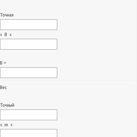
Точная
≤ B ≤
B =
Вес
Точный
≤ m ≤