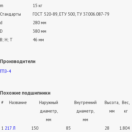
m
15 кг
Стандарты
ГОСТ 520-89, ЕТУ 500, ТУ 37.006.087-79
d
280 мм
D
380 мм
В; Н; Т
46 мм
Производители
ГПЗ-4
Похожие подшипники
#
Название
Наружный
Внутренний
Высота,
Вес,
диаметр,
диаметр,
мм
кг
мм
мм
1
217 Л
150
85
28
1.804