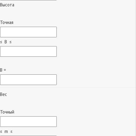
Высота
Точная
≤ B ≤
B =
Вес
Точный
≤ m ≤