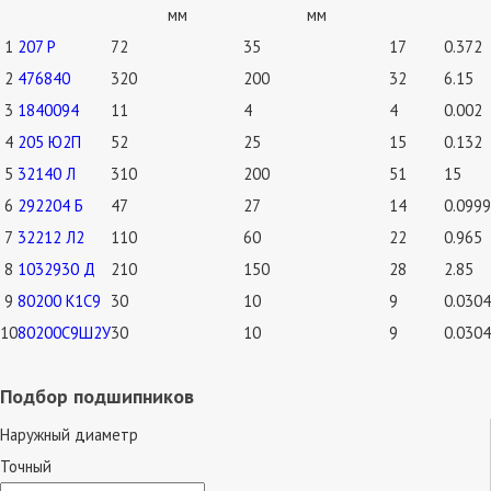
мм
мм
1
207 Р
72
35
17
0.372
2
476840
320
200
32
6.15
3
1840094
11
4
4
0.002
4
205 Ю2П
52
25
15
0.132
5
32140 Л
310
200
51
15
6
292204 Б
47
27
14
0.0999
7
32212 Л2
110
60
22
0.965
8
1032930 Д
210
150
28
2.85
9
80200 К1С9
30
10
9
0.0304
10
80200C9Ш2У
30
10
9
0.0304
Подбор подшипников
Наружный диаметр
Точный