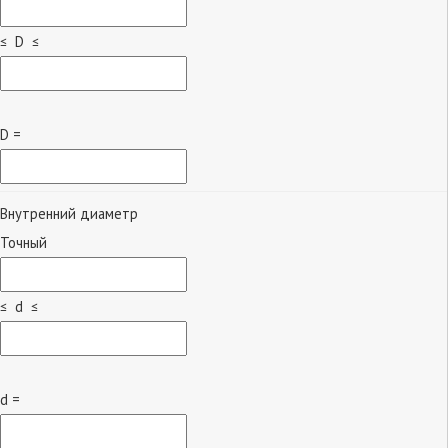
≤ D ≤
D =
Внутренний диаметр
Точный
≤ d ≤
d =