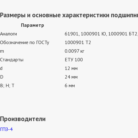
Размеры и основные характеристики подшипн
Параметр
Аналоги
61901, 1000901 Ю, 1000901 БТ2
Обозначение по ГОСТу
1000901 Т2
m
0.0097 кг
Стандарты
ЕТУ 100
d
12 мм
D
24 мм
В; Н; Т
6 мм
Производители
ГПЗ-4