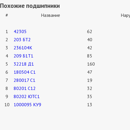
Похожие подшипники
#
Название
Нар
1
42305
62
2
203 БТ2
40
3
236104К
42
4
209 Б1Т1
85
5
32218 Д1
160
6
180504 С1
47
7
280017 С1
19
8
80201 С12
32
9
80202 ЮТС1
35
10
1000095 КУ9
13