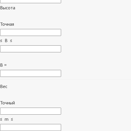
Высота
Точная
≤ B ≤
B =
Вес
Точный
≤ m ≤