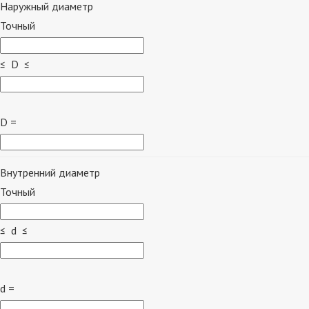
Наружный диаметр
Точный
≤ D ≤
D =
Внутренний диаметр
Точный
≤ d ≤
d =