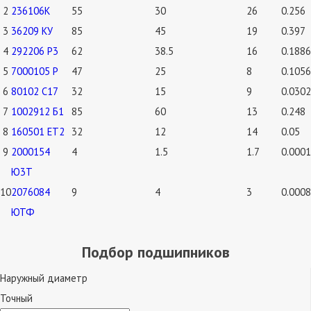
2
236106К
55
30
26
0.256
3
36209 КУ
85
45
19
0.397
4
292206 Р3
62
38.5
16
0.1886
5
7000105 Р
47
25
8
0.1056
6
80102 С17
32
15
9
0.0302
7
1002912 Б1
85
60
13
0.248
8
160501 ЕТ2
32
12
14
0.05
9
2000154
4
1.5
1.7
0.0001
Ю3Т
10
2076084
9
4
3
0.0008
ЮТФ
Подбор подшипников
Наружный диаметр
Точный