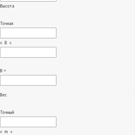
Высота
Точная
≤ B ≤
B =
Вес
Точный
≤ m ≤