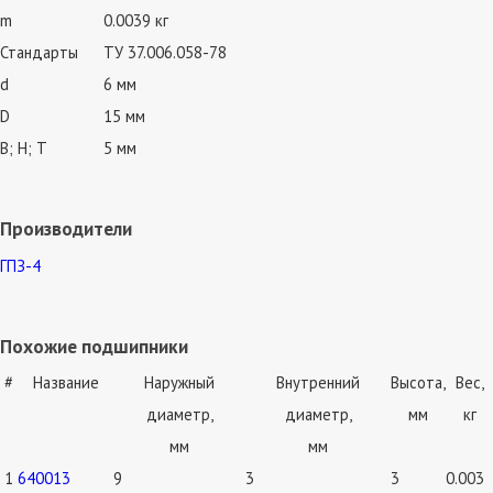
m
0.0039 кг
Стандарты
ТУ 37.006.058-78
d
6 мм
D
15 мм
В; Н; Т
5 мм
Производители
ГПЗ-4
Похожие подшипники
#
Название
Наружный
Внутренний
Высота,
Вес,
диаметр,
диаметр,
мм
кг
мм
мм
1
640013
9
3
3
0.003