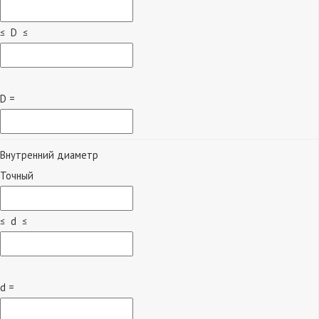
≤ D ≤
D =
Внутренний диаметр
Точный
≤ d ≤
d =