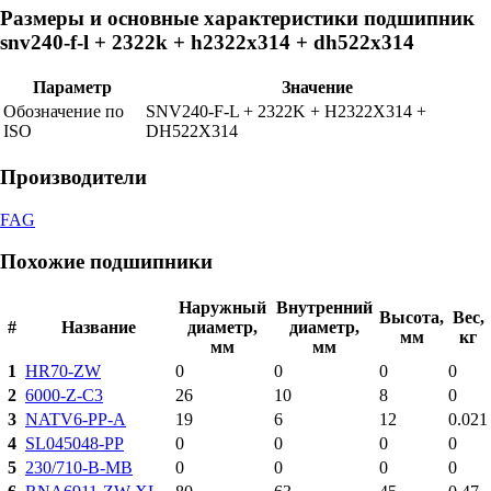
Размеры и основные характеристики подшипник
snv240-f-l + 2322k + h2322x314 + dh522x314
Параметр
Значение
Обозначение по
SNV240-F-L + 2322K + H2322X314 +
ISO
DH522X314
Производители
FAG
Похожие подшипники
Наружный
Внутренний
Высота,
Вес,
#
Название
диаметр,
диаметр,
мм
кг
мм
мм
1
HR70-ZW
0
0
0
0
2
6000-Z-C3
26
10
8
0
3
NATV6-PP-A
19
6
12
0.021
4
SL045048-PP
0
0
0
0
5
230/710-B-MB
0
0
0
0