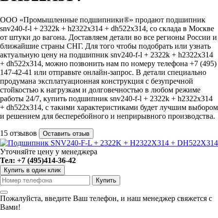
ООО «Промышленные подшипники®» продают подшипник
snv240-f-l + 2322k + h2322x314 + dh522x314, со склада в Москве
от штуки до вагона. Доставляем детали во все регионы России и
ближайшие страны СНГ. Для того чтобы подобрать или узнать
актуальную цену на подшипник snv240-f-l + 2322k + h2322x314
+ dh522x314, можно позвонить нам по номеру телефона +7 (495)
147-42-41 или отправьте онлайн-запрос. В детали специально
продумана эксплатуационная конструкция с безупречной
стойкостью к нагрузкам и долговечностью в любом режиме
работы 24/7, купить подшипник snv240-f-l + 2322k + h2322x314
+ dh522x314, с такими характеристиками будет лучшим выбором
и решением для бесперебойного и неприрывного производства.
15 отзывов
Оставить отзыв
Уточняйте цену у менеджера
Тел: +7 (495)414-36-42
Купить в один клик
Пожалуйста, введите Ваш телефон, и наш менеджер свяжется с
Вами!