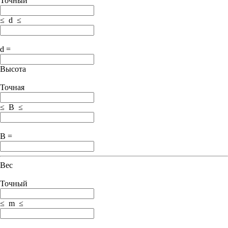
Точный
≤ d ≤
d =
Высота
Точная
≤ B ≤
B =
Вес
Точный
≤ m ≤