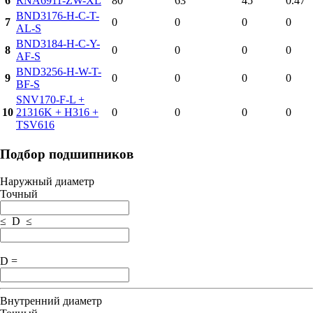
6
RNA6911-ZW-XL
80
63
45
0.47
BND3176-H-C-T-
7
0
0
0
0
AL-S
BND3184-H-C-Y-
8
0
0
0
0
AF-S
BND3256-H-W-T-
9
0
0
0
0
BF-S
SNV170-F-L +
10
21316K + H316 +
0
0
0
0
TSV616
Подбор подшипников
Наружный диаметр
Точный
≤ D ≤
D =
Внутренний диаметр