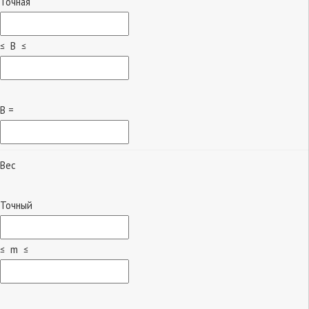
Точная
≤ B ≤
B =
Вес
Точный
≤ m ≤