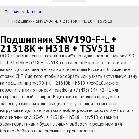
Главная
Каталог
Подшипник SNV190-F-L + 21318K + H318 + TSV518
Подшипник SNV190-F-L +
21318K + H318 + TSV518
ООО «Промышленные подшипники®» продают подшипник snv190-
f-l + 21318k + h318 + tsv518, со склада в Москве от штуки до
вагона. Доставляем детали во все регионы России и ближайшие
страны СНГ. Для того чтобы подобрать или узнать актуальную цену
на подшипник snv190-f-l + 21318k + h318 + tsv518, можно
позвонить нам по номеру телефона +7 (495) 147-42-41 или
отправьте онлайн-запрос. В детали специально продумана
эксплатуационная конструкция с безупречной стойкостью к
нагрузкам и долговечностью в любом режиме работы 24/7, купить
подшипник snv190-f-l + 21318k + h318 + tsv518, с такими
характеристиками будет лучшим выбором и решением для
бесперебойного и неприрывного производства.