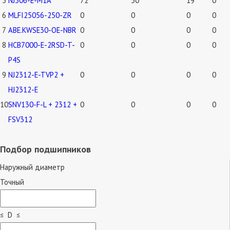
5
NJ306-E-M1A
72
30
19
0
6
MLFI25056-250-ZR
0
0
0
0
7
ABE.KWSE30-OE-NBR
0
0
0
0
8
HCB7000-E-2RSD-T-
0
0
0
0
P4S
9
NJ2312-E-TVP2 +
0
0
0
0
HJ2312-E
10
SNV130-F-L + 2312 +
0
0
0
0
FSV312
Подбор подшипников
Наружный диаметр
Точный
≤ D ≤