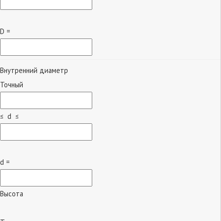
D =
Внутренний диаметр
Точный
≤ d ≤
d =
Высота