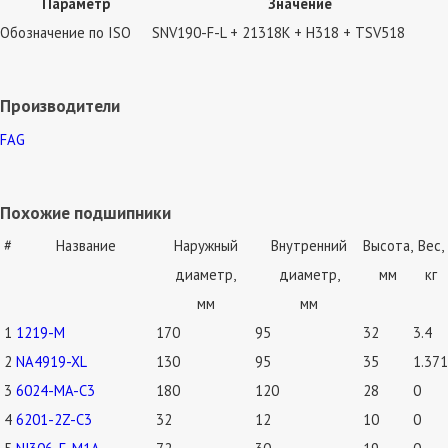
Параметр
Значение
Обозначение по ISO
SNV190-F-L + 21318K + H318 + TSV518
Производители
FAG
Похожие подшипники
#
Название
Наружный
Внутренний
Высота,
Вес,
диаметр,
диаметр,
мм
кг
мм
мм
1
1219-M
170
95
32
3.4
2
NA4919-XL
130
95
35
1.371
3
6024-MA-C3
180
120
28
0
4
6201-2Z-C3
32
12
10
0