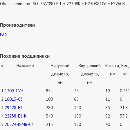
Обозначение по ISO
SNV090-F-L + 22308K + H2308X106 + FSV608
Производители
FAG
Похожие подшипники
#
Название
Наружный
Внутренний
Высота,
Вес,
диаметр,
диаметр,
мм
кг
мм
мм
1
1209-TVH
85
45
19
0.461
2
16013-C3
100
65
11
0
3
29428-E1
280
140
85
21.8
4
22238-E1-K
340
190
92
35.2
5
20224-K-MB-C3
215
120
40
0