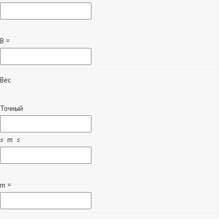
B =
Вес
Точный
≤ m ≤
m =