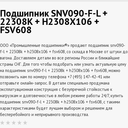
Подшипник SNV090-F-L +
22308K + H2308X106 +
FSV608
ООО «Промышленные подшипники®» продают подшипник snv090-
f-l + 22308k + h2308x106 + fsv608, со склада в Москве от штуки до
вагона. Доставляем детали во все регионы России и ближайшие
страны СНГ. Для того чтобы подобрать или узнать актуальную цену
на подшипник snv090-f-l + 22308k + h2308x106 + fsv608, можно
позвонить нам по номеру телефона +7 (495) 147-42-41 или
отправьте онлайн-запрос. В детали специально продумана
эксплатуационная конструкция с безупречной стойкостью к
нагрузкам и долговечностью в любом режиме работы 24/7, купить
подшипник snv090-f-l + 22308k + h2308x106 + fsv608, с такими
характеристиками будет лучшим выбором и решением для
бесперебойного и неприрывного производства.