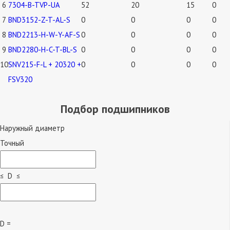
6
7304-B-TVP-UA
52
20
15
0
7
BND3152-Z-T-AL-S
0
0
0
0
8
BND2213-H-W-Y-AF-S
0
0
0
0
9
BND2280-H-C-T-BL-S
0
0
0
0
10
SNV215-F-L + 20320 +
0
0
0
0
FSV320
Подбор подшипников
Наружный диаметр
Точный
≤ D ≤
D =