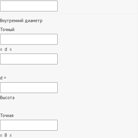
Внутренний диаметр
Точный
≤ d ≤
d =
Высота
Точная
≤ B ≤