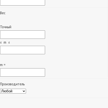
Вес
Точный
≤ m ≤
m =
Производитель