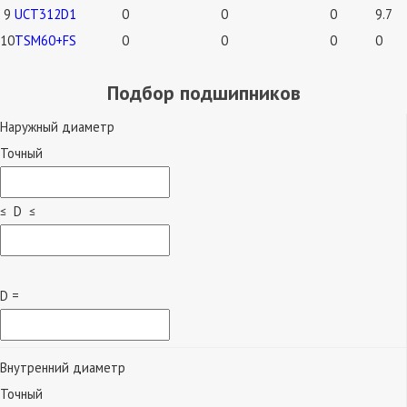
9
UCT312D1
0
0
0
9.7
10
TSM60+FS
0
0
0
0
Подбор подшипников
Наружный диаметр
Точный
≤ D ≤
D =
Внутренний диаметр
Точный