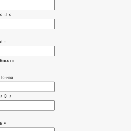
≤ d ≤
d =
Высота
Точная
≤ B ≤
B =