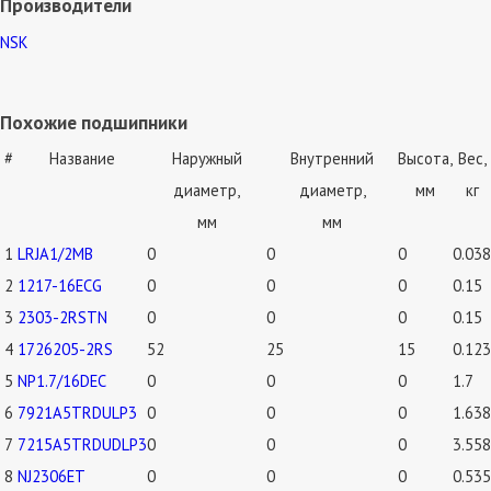
Производители
NSK
Похожие подшипники
#
Название
Наружный
Внутренний
Высота,
Вес,
диаметр,
диаметр,
мм
кг
мм
мм
1
LRJA1/2MB
0
0
0
0.038
2
1217-16ECG
0
0
0
0.15
3
2303-2RSTN
0
0
0
0.15
4
1726205-2RS
52
25
15
0.123
5
NP1.7/16DEC
0
0
0
1.7
6
7921A5TRDULP3
0
0
0
1.638
7
7215A5TRDUDLP3
0
0
0
3.558
8
NJ2306ET
0
0
0
0.535