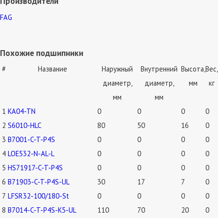
Производители
FAG
Похожие подшипники
#
Название
Наружный
Внутренний
Высота,
Вес,
диаметр,
диаметр,
мм
кг
мм
мм
1
KA04-TN
0
0
0
0
2
S6010-HLC
80
50
16
0
3
B7001-C-T-P4S
0
0
0
0
4
LOE532-N-AL-L
0
0
0
0
5
HS71917-C-T-P4S
0
0
0
0
6
B71903-C-T-P4S-UL
30
17
7
0
7
LFSR32-100/180-St
0
0
0
0
8
B7014-C-T-P4S-K5-UL
110
70
20
0