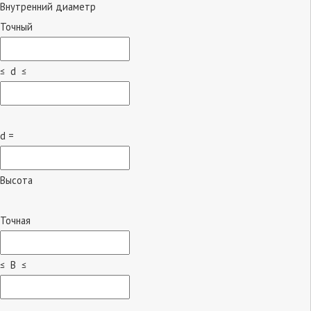
Внутренний диаметр
Точный
≤ d ≤
d =
Высота
Точная
≤ B ≤