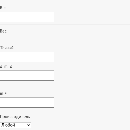
B =
Вес
Точный
≤ m ≤
m =
Производитель