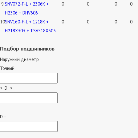
9
SNV072-F-L + 2306K +
0
0
0
0
H2306 + DHV606
10
SNV160-F-L + 1218K +
0
0
0
0
H218X303 + TSV518X303
Подбор подшипников
Наружный диаметр
Точный
≤ D ≤
D =