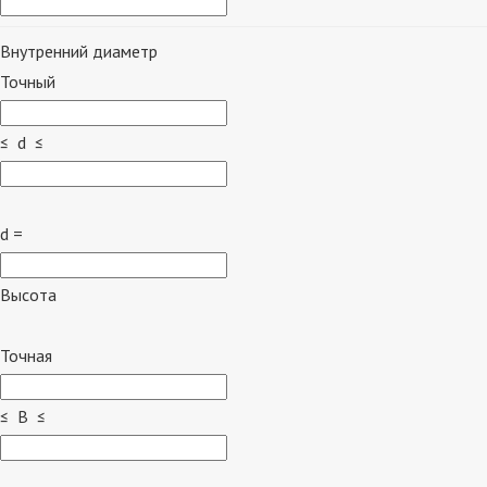
Внутренний диаметр
Точный
≤ d ≤
d =
Высота
Точная
≤ B ≤