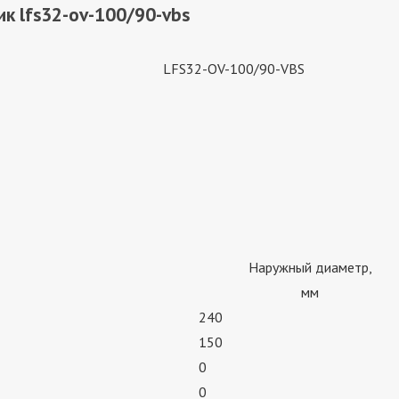
к lfs32-ov-100/90-vbs
LFS32-OV-100/90-VBS
Наружный диаметр,
мм
240
150
0
0