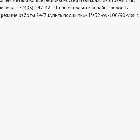
яем детали во все регионы России и ближайшие страны СНГ.
ефона +7 (495) 147-42-41 или отправьте онлайн-запрос. В
режиме работы 24/7, купить подшипник lfs32-ov-100/90-vbs, с