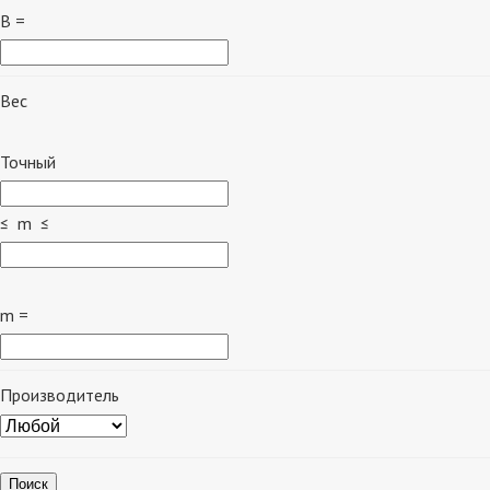
B =
Вес
Точный
≤ m ≤
m =
Производитель
Поиск