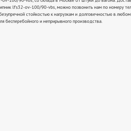
100/90-vbs, со склада в Москве от штуки до вагона. Доставл
ипник lfs32-ov-100/90-vbs, можно позвонить нам по номеру тел
безупречной стойкостью к нагрузкам и долговечностью в любом 
ля бесперебойного и неприрывного производства.