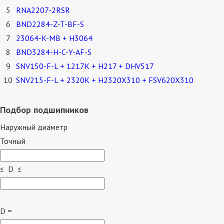
5
RNA2207-2RSR
6
BND2284-Z-T-BF-S
7
23064-K-MB + H3064
8
BND3284-H-C-Y-AF-S
9
SNV150-F-L + 1217K + H217 + DHV517
10
SNV215-F-L + 2320K + H2320X310 + FSV620X310
Подбор подшипников
Наружный диаметр
Точный
≤ D ≤
D =