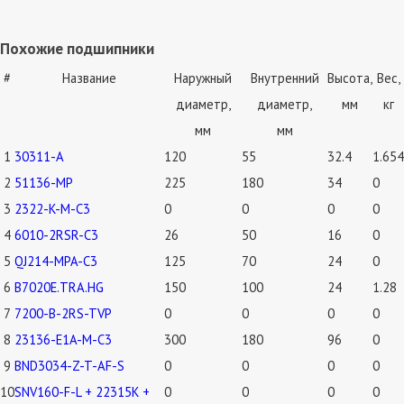
Похожие подшипники
#
Название
Наружный
Внутренний
Высота,
Вес,
диаметр,
диаметр,
мм
кг
мм
мм
1
30311-A
120
55
32.4
1.654
2
51136-MP
225
180
34
0
3
2322-K-M-C3
0
0
0
0
4
6010-2RSR-C3
26
50
16
0
5
QJ214-MPA-C3
125
70
24
0
6
B7020E.TRA.HG
150
100
24
1.28
7
7200-B-2RS-TVP
0
0
0
0
8
23136-E1A-M-C3
300
180
96
0
9
BND3034-Z-T-AF-S
0
0
0
0
10
SNV160-F-L + 22315K +
0
0
0
0