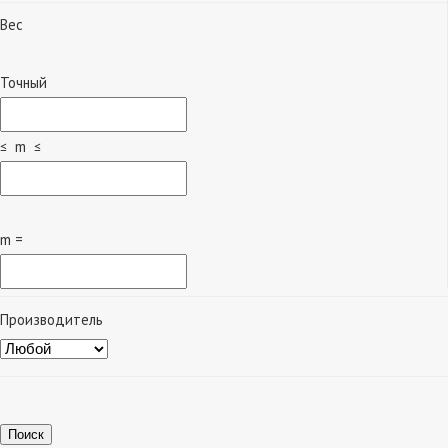
Вес
Точный
≤ m ≤
m =
Производитель
Поиск