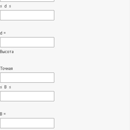
≤ d ≤
d =
Высота
Точная
≤ B ≤
B =