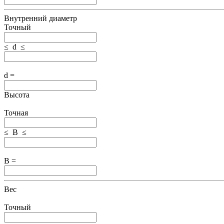
Внутренний диаметр
Точный
≤ d ≤
d =
Высота
Точная
≤ B ≤
B =
Вес
Точный