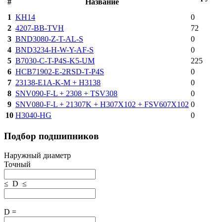
#
Название
1
KH14
0
2
4207-BB-TVH
72
3
BND3080-Z-T-AL-S
0
4
BND3234-H-W-Y-AF-S
0
5
B7030-C-T-P4S-K5-UM
225
6
HCB71902-E-2RSD-T-P4S
0
7
23138-E1A-K-M + H3138
0
8
SNV090-F-L + 2308 + TSV308
0
9
SNV080-F-L + 21307K + H307X102 + FSV607X102
0
10
H3040-HG
0
Подбор подшипников
Наружный диаметр
Точный
≤ D ≤
D =