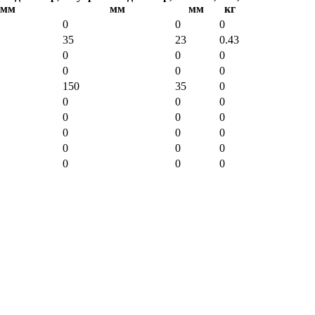
мм
мм
мм
кг
0
0
0
35
23
0.43
0
0
0
0
0
0
150
35
0
0
0
0
0
0
0
0
0
0
0
0
0
0
0
0