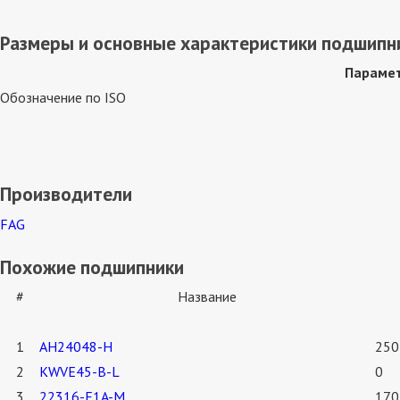
Размеры и основные характеристики подшипни
Параме
Обозначение по ISO
Производители
FAG
Похожие подшипники
#
Название
1
AH24048-H
250
2
KWVE45-B-L
0
3
22316-E1A-M
170