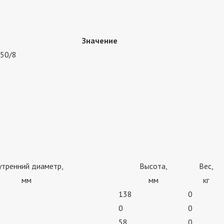
Значение
50/8
утренний диаметр,
Высота,
Вес,
мм
мм
кг
138
0
0
0
58
0