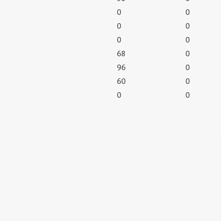
0
0
0
0
0
0
68
0
96
0
60
0
0
0