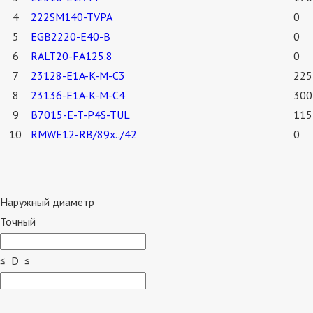
4
222SM140-TVPA
0
5
EGB2220-E40-B
0
6
RALT20-FA125.8
0
7
23128-E1A-K-M-C3
225
8
23136-E1A-K-M-C4
300
9
B7015-E-T-P4S-TUL
115
10
RMWE12-RB/89x../42
0
Наружный диаметр
Точный
≤ D ≤