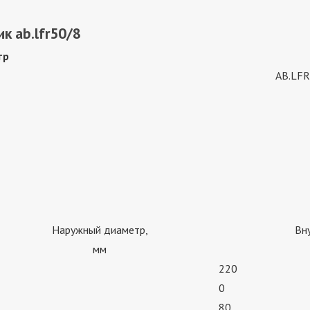
к ab.lfr50/8
тр
AB.LFR
Наружный диаметр,
Вн
мм
220
0
80