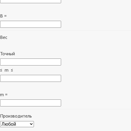
B =
Вес
Точный
≤ m ≤
m =
Производитель