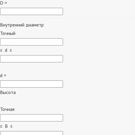
D =
Внутренний диаметр
Точный
≤ d ≤
d =
Высота
Точная
≤ B ≤