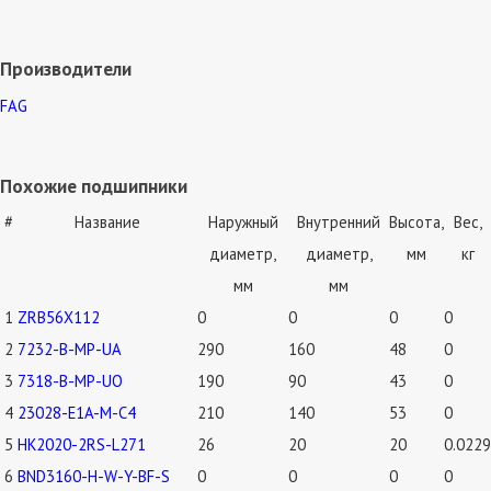
Производители
FAG
Похожие подшипники
#
Название
Наружный
Внутренний
Высота,
Вес,
диаметр,
диаметр,
мм
кг
мм
мм
1
ZRB56X112
0
0
0
0
2
7232-B-MP-UA
290
160
48
0
3
7318-B-MP-UO
190
90
43
0
4
23028-E1A-M-C4
210
140
53
0
5
HK2020-2RS-L271
26
20
20
0.0229
6
BND3160-H-W-Y-BF-S
0
0
0
0