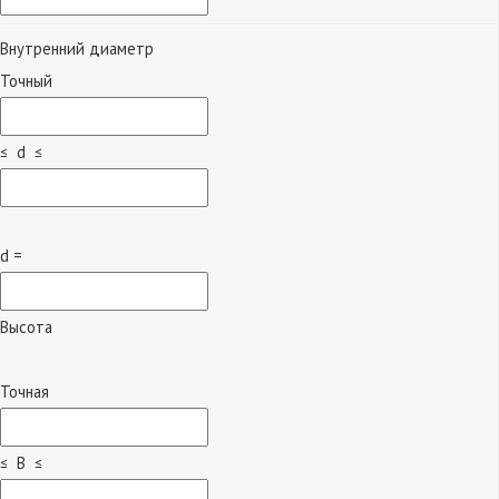
Внутренний диаметр
Точный
≤ d ≤
d =
Высота
Точная
≤ B ≤