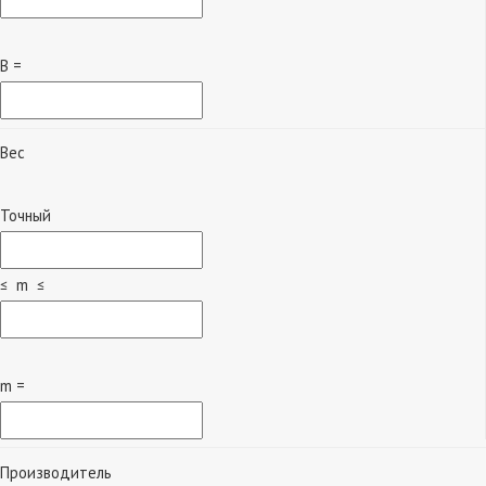
B =
Вес
Точный
≤ m ≤
m =
Производитель