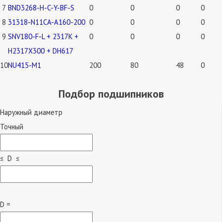
7
BND3268-H-C-Y-BF-S
0
0
0
0
8
31318-N11CA-A160-200
0
0
0
0
9
SNV180-F-L + 2317K +
0
0
0
0
H2317X300 + DH617
10
NU415-M1
200
80
48
0
Подбор подшипников
Наружный диаметр
Точный
≤ D ≤
D =