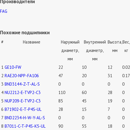
Производители
FAG
Похожие подшипники
#
Название
Наружный
Внутренний
Высота,
Вес,
диаметр,
диаметр,
мм
кг
мм
мм
1
GE10-FW
22
10
12
0.02
2
RAE20-NPP-FA106
47
20
31
0.17
3
BND3144-Z-T-AL-S
0
0
0
0
4
NU2212-E-TVP2-C3
110
60
28
0
5
NUP209-E-TVP2-C3
85
45
19
0
6
B71902-E-T-P4S-UL
28
15
7
0
7
BND2234-H-W-Y-AL-S
0
0
0
0
8
B7011-C-T-P4S-K5-UL
90
55
18
0