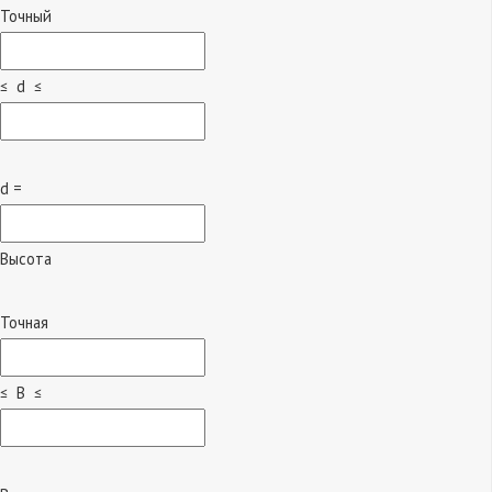
Точный
≤ d ≤
d =
Высота
Точная
≤ B ≤