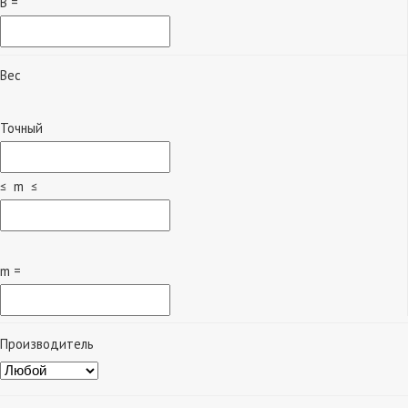
B =
Вес
Точный
≤ m ≤
m =
Производитель