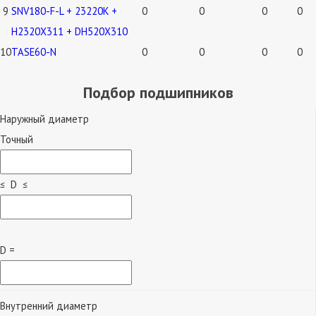
9
SNV180-F-L + 23220K +
0
0
0
0
H2320X311 + DH520X310
10
TASE60-N
0
0
0
0
Подбор подшипников
Наружный диаметр
Точный
≤ D ≤
D =
Внутренний диаметр