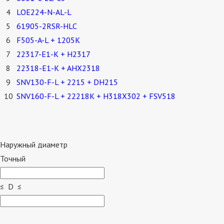
4
LOE224-N-AL-L
5
61905-2RSR-HLC
6
F505-A-L + 1205K
7
22317-E1-K + H2317
8
22318-E1-K + AHX2318
9
SNV130-F-L + 2215 + DH215
10
SNV160-F-L + 22218K + H318X302 + FSV518
Наружный диаметр
Точный
≤ D ≤