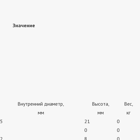
Значение
Внутренний диаметр,
Высота,
Вес,
мм
мм
кг
5
21
0
0
0
2
8
0