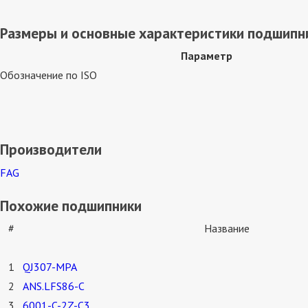
Размеры и основные характеристики подшипни
Параметр
Обозначение по ISO
Производители
FAG
Похожие подшипники
#
Название
1
QJ307-MPA
2
ANS.LFS86-C
3
6001-C-2Z-C3