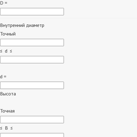
D =
Внутренний диаметр
Точный
≤ d ≤
d =
Высота
Точная
≤ B ≤