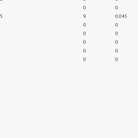
0
0
5
9
0.045
0
0
0
0
0
0
0
0
0
0