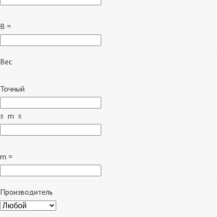
B =
Вес
Точный
≤ m ≤
m =
Производитель