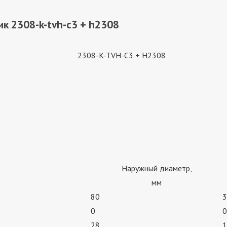
к 2308-k-tvh-c3 + h2308
2308-K-TVH-C3 + H2308
Наружный диаметр,
мм
80
3
0
0
28
1