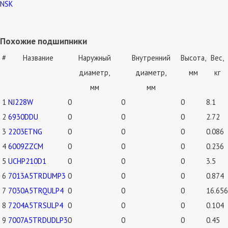
NSK
Похожие подшипники
#
Название
Наружный
Внутренний
Высота,
Вес,
диаметр,
диаметр,
мм
кг
мм
мм
1
NJ228W
0
0
0
8.1
2
6930DDU
0
0
0
2.72
3
2203ETNG
0
0
0
0.086
4
6009ZZCM
0
0
0
0.236
5
UCHP210D1
0
0
0
3.5
6
7013A5TRDUMP3
0
0
0
0.874
7
7030A5TRQULP4
0
0
0
16.656
8
7204A5TRSULP4
0
0
0
0.104
9
7007A5TRDUDLP3
0
0
0
0.45