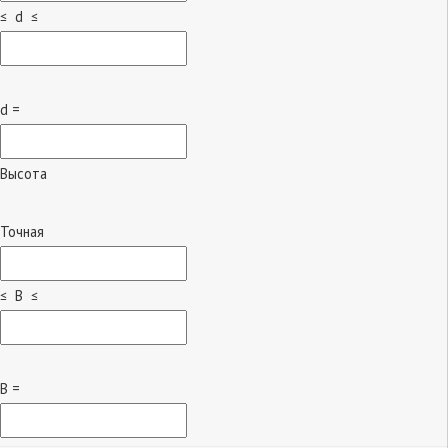
≤ d ≤
d =
Высота
Точная
≤ B ≤
B =