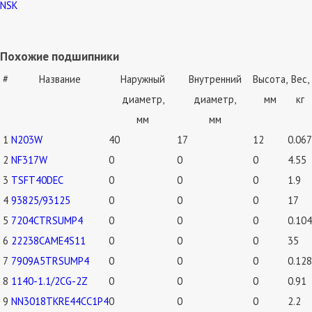
NSK
Похожие подшипники
#
Название
Наружный
Внутренний
Высота,
Вес,
диаметр,
диаметр,
мм
кг
мм
мм
1
N203W
40
17
12
0.067
2
NF317W
0
0
0
4.55
3
TSFT40DEC
0
0
0
1.9
4
93825/93125
0
0
0
17
5
7204CTRSUMP4
0
0
0
0.104
6
22238CAME4S11
0
0
0
35
7
7909A5TRSUMP4
0
0
0
0.128
8
1140-1.1/2CG-2Z
0
0
0
0.91
9
NN3018TKRE44CC1P4
0
0
0
2.2