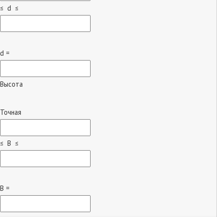
≤ d ≤
d =
Высота
Точная
≤ B ≤
B =